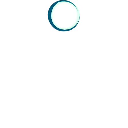
wir uns dann ALLE in Roßdorf am Bauhof
(Industriestr. 12) für einen gemütlichen Ausklang.
Für Essen und Getränke…
Weiterlesen
GEMEINWOHL
MÜLLSAMMELAKTION
ROSSDORF
8. April 2023
0
GAV Einsätze
,
Gewässerschutz
MÜLLSAMMELN AM WEMBACH
Es ist großartig zu sehen, wie engagiert und
motiviert unsere Jugendlichen sind. Heute haben
ausnahmslos all unsere aktiven Jugendmitglieder
ihre Zeit und Energie dafür eingesetzt, den