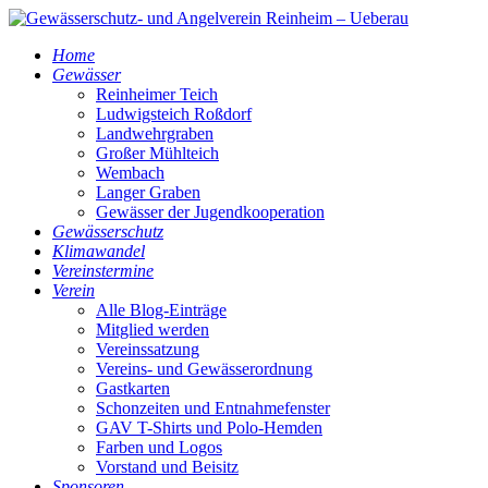
Home
Gewässer
Reinheimer Teich
Ludwigsteich Roßdorf
Landwehrgraben
Großer Mühlteich
Wembach
Langer Graben
Gewässer der Jugendkooperation
Gewässerschutz
Klimawandel
Vereinstermine
Verein
Alle Blog-Einträge
Mitglied werden
Vereinssatzung
Vereins- und Gewässerordnung
Gastkarten
Schonzeiten und Entnahmefenster
GAV T-Shirts und Polo-Hemden
Farben und Logos
Vorstand und Beisitz
Sponsoren