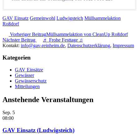
GAV Einsatz
Gemeinwohl
Ludwigsteich
Müllsammelaktion
Roßdorf
Vorheriger Beitrag
Müllsammelaktion von CleanUp Roßdorf
Nächster Beitrag
♬ Frohe Festtage ♫
Kontakt:
info@gav-reinheim.de
,
Datenschutzerklärung
,
Impressum
Kategorien
GAV Einsätze
Gewässer
Gewässerschutz
Mitteilungen
Anstehende Veranstaltungen
Sep.
5
08:00
GAV Einsatz (Ludwigsteich)