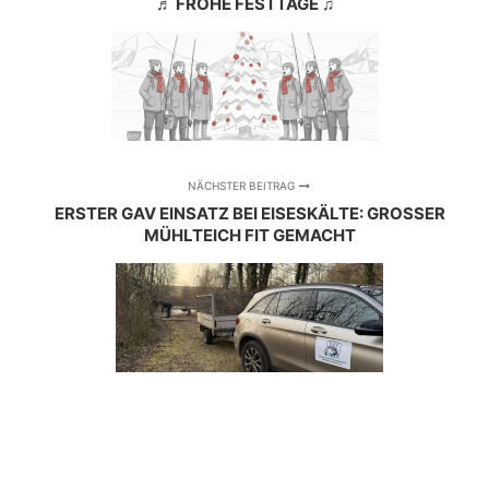
♬ FROHE FESTTAGE ♫
NÄCHSTER BEITRAG
ERSTER GAV EINSATZ BEI EISESKÄLTE: GROSSER M
ÜHLTEICH FIT GEMACHT