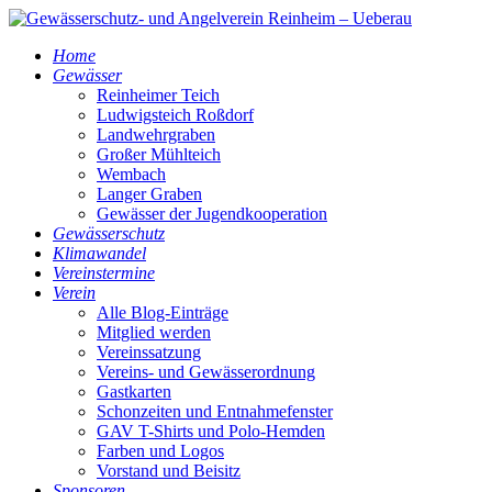
Home
Gewässer
Reinheimer Teich
Ludwigsteich Roßdorf
Landwehrgraben
Großer Mühlteich
Wembach
Langer Graben
Gewässer der Jugendkooperation
Gewässerschutz
Klimawandel
Vereinstermine
Verein
Alle Blog-Einträge
Mitglied werden
Vereinssatzung
Vereins- und Gewässerordnung
Gastkarten
Schonzeiten und Entnahmefenster
GAV T-Shirts und Polo-Hemden
Farben und Logos
Vorstand und Beisitz
Sponsoren