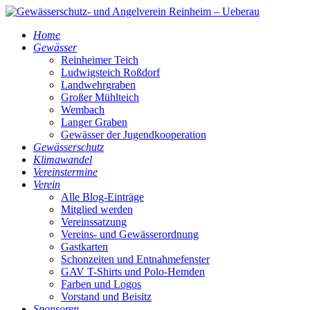
Home
Gewässer
Reinheimer Teich
Ludwigsteich Roßdorf
Landwehrgraben
Großer Mühlteich
Wembach
Langer Graben
Gewässer der Jugendkooperation
Gewässerschutz
Klimawandel
Vereinstermine
Verein
Alle Blog-Einträge
Mitglied werden
Vereinssatzung
Vereins- und Gewässerordnung
Gastkarten
Schonzeiten und Entnahmefenster
GAV T-Shirts und Polo-Hemden
Farben und Logos
Vorstand und Beisitz
Sponsoren